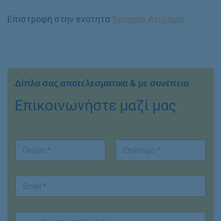
Επιστροφή στην ενότητα
Τροχαίο Ατύχημα
Δίπλα σας αποτελεσματικά & με συνέπεια
Επικοινωνήστε μαζί μας
Ο
ν
ο
First
Last
μ
E
/
m
ν
a
υ
i
μ
Κ
l
ο