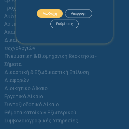
Τροχαία Ατυχήματα
Αποδοχή
Απόρριψη
Ακίνητα - Διαχείριση Ακινήτων
Αστικό Δίκαιο (Οικογενειακό, Κληρονομικό,
Ρυθμίσεις
Απαιτήσεις, Αποζημιώσεις κλπ.)
Δίκαιο Ηλεκτρονικού Εμπορίου & Νέων
τεχνολογιών
Πνευματική & Βιομηχανική Ιδιοκτησία -
Σήματα
Δικαστική & Εξωδικαστική Επίλυση
Διαφορών
Διοικητικό Δίκαιο
Εργατικό Δίκαιο
Συνταξιοδοτικό Δίκαιο
Θέματα κατοίκων Εξωτερικού
Συμβολαιογραφικές Υπηρεσίες