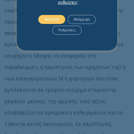
ρυθμίσεις
.
περίπτωση
επαγγελματικού
οχήματος, κατά την
Αποδοχή
Απόρριψη
περίοδο που απαιτήθηκε μέχρι την πλήρη
Ρυθμίσεις
αποκατάστασή του. Είναι σύνηθες φαινόμενο η
εμπλοκή επαγγελματικών οχημάτων σε τροχαία
ατυχήματα. Μπορεί να αναφερθεί επί
παραδείγματι, η περίπτωση των οχημάτων ταξί ή
των επαγγελματικών ΙΧ ή φορτηγών που όταν
εμπλέκονται σε τροχαίο ατύχημα στερούνται
μεγάλου μέρους της αρχικής τους αξίας,
υποβαθμίζονται εμπορικά ή ενδεχομένως και να
τίθενται εκτός λειτουργίας. Σε περίπτωση,