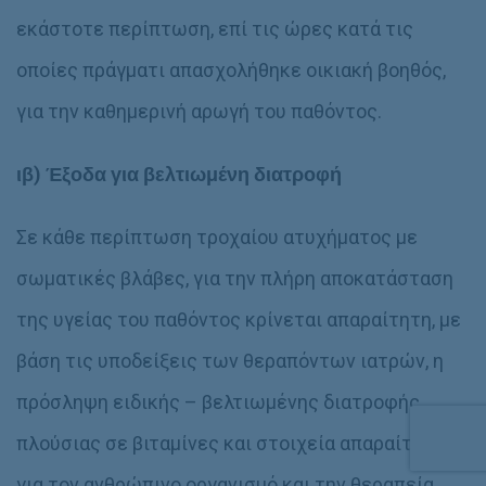
εκάστοτε περίπτωση, επί τις ώρες κατά τις
οποίες πράγματι απασχολήθηκε οικιακή βοηθός,
για την καθημερινή αρωγή του παθόντος.
ιβ) Έξοδα για βελτιωμένη διατροφή
Σε κάθε περίπτωση τροχαίου ατυχήματος με
σωματικές βλάβες, για την πλήρη αποκατάσταση
της υγείας του παθόντος κρίνεται απαραίτητη, με
βάση τις υποδείξεις των θεραπόντων ιατρών, η
πρόσληψη ειδικής – βελτιωμένης διατροφής,
πλούσιας σε βιταμίνες και στοιχεία απαραίτητα
για τον ανθρώπινο οργανισμό και την θεραπεία