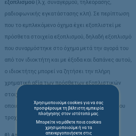
εξοπλισμού
(λ.χ. συναγερμού, τηλεόρασης,
ραδιοφωνικής εγκατάστασης κλπ). Σε περίπτωση
που το εμπλεκόμενο όχημα έχει εξοπλιστεί με
πρόσθετα στοιχεία εξοπλισμού, δηλαδή εξοπλισμό
που συναρμόστηκε στο όχημα μετά την αγορά του
από τον ιδιοκτήτη και με έξοδα και δαπάνες αυτού,
ο ιδιοκτήτης μπορεί να ζητήσει την πλήρη
χρηματική αξία των πρόσθετων εξοπλιστικών
στοιχείων που είτε καταστράφηκαν, είτε με
Χρησιμοποιούμε cookies για να σας
οποιονδήποτε τρόπο αλλοιώθηκαν εξ αιτίας του
προσφέρουμε τη βέλτιστη εμπειρία
πλοήγησης στον ιστότοπό μας.
τροχαίου ατυχήματος.
Μπορείτε να μάθετε ποια cookies
χρησιμοποιούμε ή να τα
απενεργοποιήσετε στις
θ)
Απώλεια
εισοδήματος
, σε