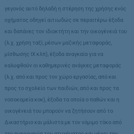
γεγονός αυτό δηλαδή η στέρηση της χρήσης ενός
οχήματος οδηγεί αιτιωδώς σε περαιτέρω έξοδα
και δαπάνες τον ιδιοκτήτη και την οικογένειά του
(λ.χ. χρήση ταξί, μέσων μαζικής μεταφοράς,
μίσθωσης ΙΧ κλπ), έξοδα αναγκαία για να
καλυφθούν οι καθημερινές ανάγκες μεταφοράς
(λ.χ. από και προς τον χώρο εργασίας, από και
προς το σχολείο των παιδιών, από και προς τα
νοσοκομεία κοκ), έξοδα τα οποία ο παθών και η
οικογένειά του μπορούν να ζητήσουν από το
Δικαστήριο και μάλιστα με τον νόμιμο τόκο από
την ημερομηνία του ατυχήματος και μέχρι την