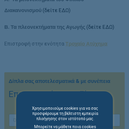
Διακανονισμού
(δείτε ΕΔΩ)
Β. Τα πλεονεκτήματα της Αγωγής
(δείτε ΕΔΩ)
Επιστροφή στην ενότητα
Τροχαίο Ατύχημα
Δίπλα σας αποτελεσματικά & με συνέπεια
Επικοινωνήστε μαζί μας
Χρησιμοποιούμε cookies για να σας
προσφέρουμε τη βέλτιστη εμπειρία
Ο
πλοήγησης στον ιστότοπό μας.
ν
Μπορείτε να μάθετε ποια cookies
ο
First
Last